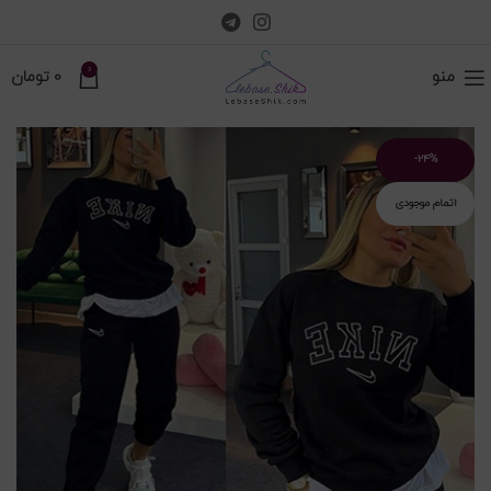
0
منو
0
تومان
-۲۴%
اتمام موجودی