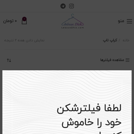
0
منو
0
تومان
خانه
کراپ تاپ
نمایش دادن همه ۲ نتیجه
مشاهده فیلترها
-۲۳%
-۲۵%
اتمام موجودی
لطفا فیلترشکن
خود را خاموش
کراپ طرح Balenciaga کد KBC
کراپ تاپ دوتکه چاپ‌دار کد KT2