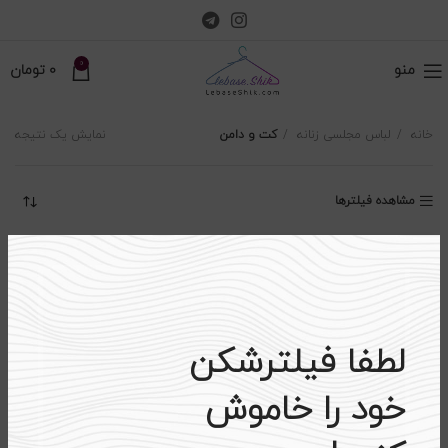
0
منو
0
تومان
خانه
لباس مجلسی زنانه
کت و دامن
نمایش یک نتیجه
مشاهده فیلترها
-۲۴%
اتمام موجودی
لطفا فیلترشکن
خود را خاموش
ست سه تکه کت و دامن و تاپ