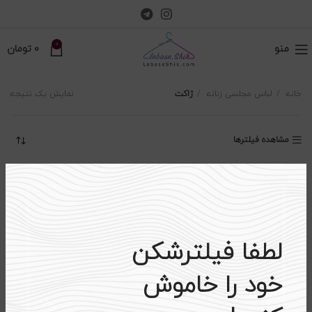
0
منو
0
تومان
خانه
لباس مجلسی زنانه
ژاکت
نمایش یک نتیجه
مشاهده فیلترها
-۲۸%
اتمام موجودی
لطفا فیلترشکن
خود را خاموش
ژاکت زنانه بهمراه کمربند کد