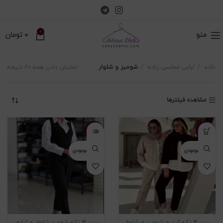
0
منو
0
تومان
خانه
لباس مجلسی زنانه
شومیز و شلوار
نمایش دادن همه ۲۰ نتیجه
مشاهده فیلترها
-۳۱%
-۴۷%
اتمام موجودی
اتمام موجودی
ست 3 تکه کت و شومیز و شلوار
ست ۳ تکه شوميز شلوار و ژیله