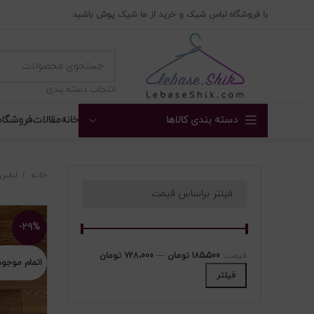
با فروشگاه لباس شیک و خرید از ما شیک پوش باشید
انتخاب دسته بندی
دسته بندی کالاها
خانه
مقالات
فروشگاه
خانه
لباس
فیلتر براساس قیمت
-۲۹%
قیمت:
185،500 تومان
—
728،000 تومان
اتمام موجو
فیلتر