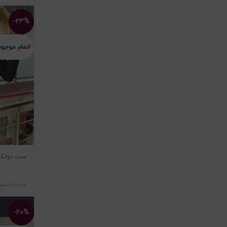
-۲۳%
اتمام موجو
ست دوتکه ف
۲۵۹،۰۰۰
توم
-۲۰%