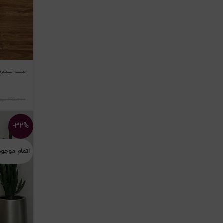
ست تیشرت ک
۴۹۵،۰۰۰
توم
-۳۲%
اتمام موجو