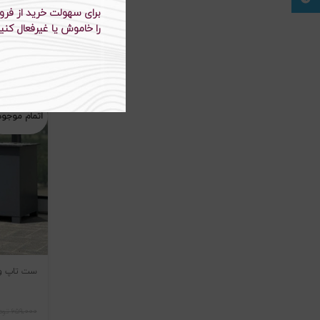
ست کراپ دام
را خاموش یا غیرفعال کنید
۴۸۵،۰۰۰
تو
-۲۷%
اتمام موجو
ست تاپ و دا
۶۵۹،۰۰۰
توم