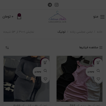
0
منو
0
تومان
خانه
لباس مجلسی زنانه
تونیک
نمایش ۱–۳۰ از ۵۳ نتیجه
مشاهده فیلترها
-۲۶%
-۴۶%
اتمام موجودی
اتمام موجودی
تونیک بغل بندی کد PA19
تونیک بافت کشی کد ۳۰۶۱۹