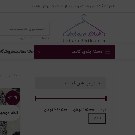
با فروشگاه لباس شیک و خرید از ما شیک پوش باشید
انتخاب دسته بندی
دسته بندی کالاها
خانه
مقالات
فروشگاه
خانه
لباس 
فیلتر براساس قیمت
-۳۳%
قیمت:
165،000 تومان
—
489،500 تومان
اتمام موجو
فیلتر