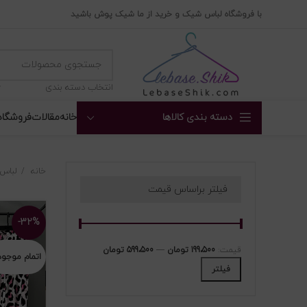
با فروشگاه لباس شیک و خرید از ما شیک پوش باشید
انتخاب دسته بندی
دسته بندی کالاها
خانه
مقالات
فروشگاه
خانه
لباس 
فیلتر براساس قیمت
-۳۲%
قیمت:
199،500 تومان
—
599،500 تومان
اتمام موجو
فیلتر