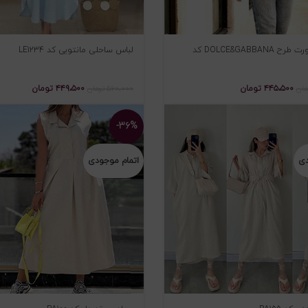
مانتو اسپورت طرح DOLCE&GABBANA کد
لباس ساحلی مانتویی کد LE1234
۴۴۵،۵۰۰
تومان
۴۴۹،۵۰۰
تومان
مان
۵۶۰،۰۰۰
تومان
-۳۶%
دی
اتمام موجودی