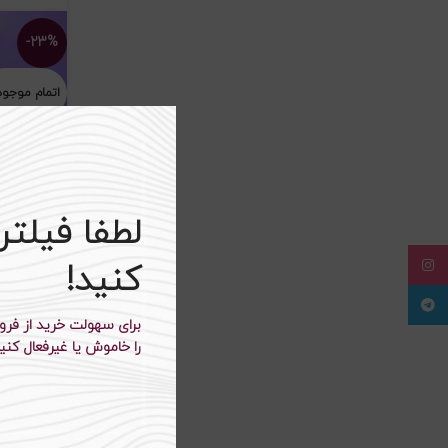
-۲۳%
اتمام موجو
لطفا فیلت
Instagram
کنید!
Telegram
تدی بلند مان
را خاموش یا غیرفعال کنید
۴۴۰،۰۰۰
تو
-۲۵%