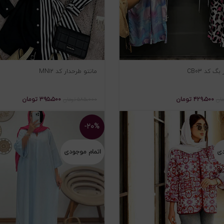
گ کد CB03
مانتو طرحدار کد MN12
۴۲۹،۵۰۰
تومان
۳۹۵،۵۰۰
تومان
مان
۵۸۵،۰۰۰
تومان
-۲۰%
دی
اتمام موجودی