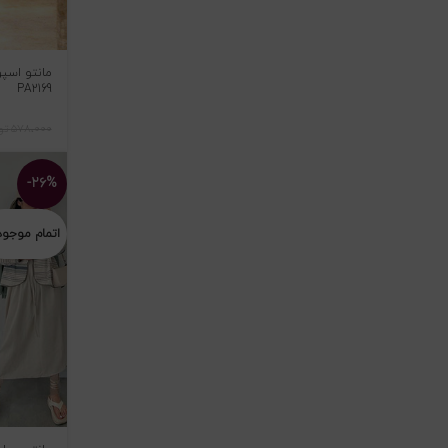
PA2169
۵۷۸،۰۰۰
تو
-۲۶%
اتمام موجو