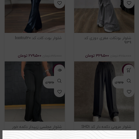
شلوار بوتکات مغزی دوزی کد
شلوار بوت کات کد bootcut20
۹۱۳۹
۳۲۹،۵۰۰
تومان
۲۷۹،۵۰۰
تومان
۴۷۵،۰۰۰
تومان
۴۱۹،۰۰۰
تومان
-۲۳%
-۳۱%
اتمام موجودی
اتمام موجودی
شلوار مزونی دکمه دار کد SHD1
شلوار مجلسی زیپدار دکمه خور
کد PA51