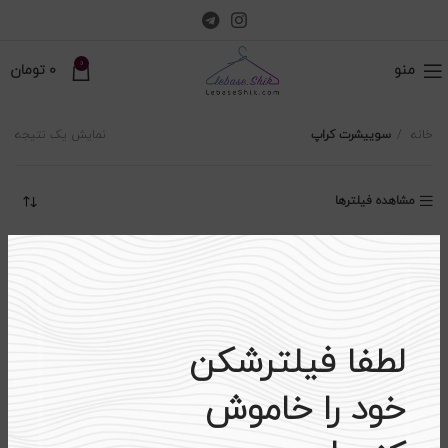
0
منو
0
تومان
خانه
سوییشرت کراپ
نمایش یک نتیجه
مشاهده فیلترها
-۴۳%
اتمام موجودی
لطفا فیلترشکن
خود را خاموش
ست سوییشرت کراپ و شلوار